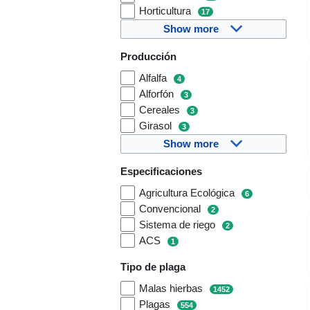
Horticultura
17
Show more
Producción
Alfalfa
4
Alforfón
3
Cereales
3
Girasol
3
Show more
Especificaciones
Agricultura Ecológica
6
Convencional
2
Sistema de riego
2
ACS
1
Tipo de plaga
Malas hierbas
1452
Plagas
554