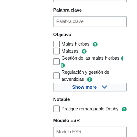
Palabra clave
Objetivo
Malas hierbas
9
Malezas
6
Gestión de las malas hierbas
5
Regulación y gestión de
adventicias
5
Show more
Notable
Pratique remarquable Dephy
2
Modelo ESR