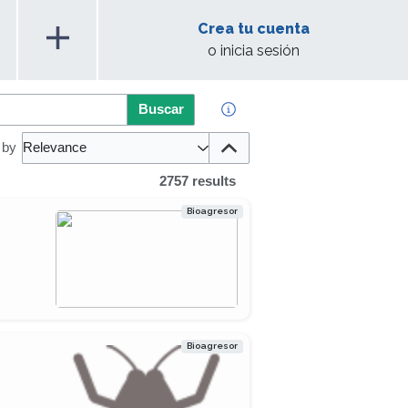
add
Crea tu cuenta
o inicia sesión
Buscar
 by
Relevance
2757 results
Bioagresor
Bioagresor