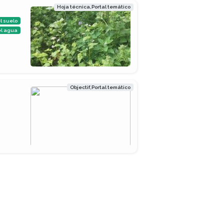
Hoja técnica,Portal temático
l suelo
el agua
Objectif,Portal temático