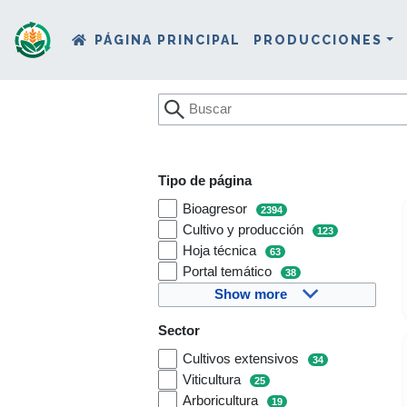
PÁGINA PRINCIPAL
PRODUCCIONES
Tipo de página
Bioagresor
2394
Cultivo y producción
123
Hoja técnica
63
Portal temático
38
Show more
Sector
Cultivos extensivos
34
Viticultura
25
Arboricultura
19