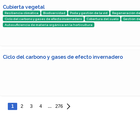
Cubierta vegetal
Resiliencia climática
Biodiversidad
Poda y gestión de la vid
Regeneración de
Ciclo del carbono y gases de efecto invernadero
Cobertura del suelo
Gestión d
Autosuficiencia de materia orgánica en la horticultura
Ciclo del carbono y gases de efecto invernadero
1
2
3
4
...
276