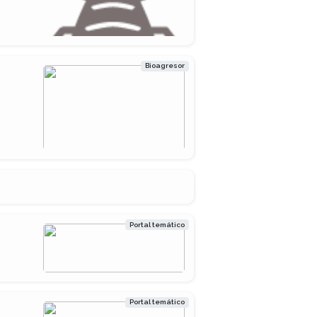
Bioagresor
Portal temático
Portal temático