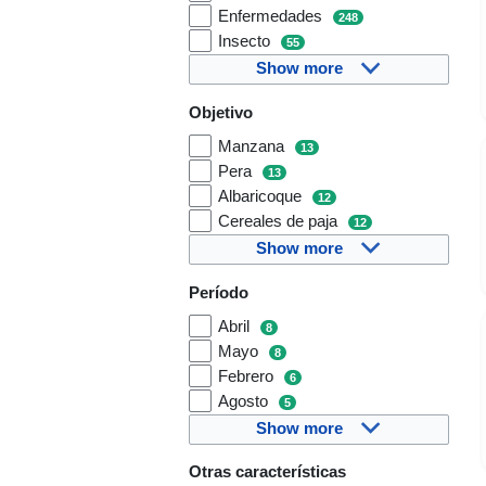
Enfermedades
248
Insecto
55
Show more
Objetivo
Manzana
13
Pera
13
Albaricoque
12
Cereales de paja
12
Show more
Período
Abril
8
Mayo
8
Febrero
6
Agosto
5
Show more
Otras características