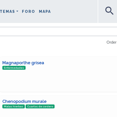
search
TEMAS
FORO
MAPA
Order
Magnaporthe grisea
Enfermedades
Chenopodium murale
Malas hierbas
Cuartos de cordero