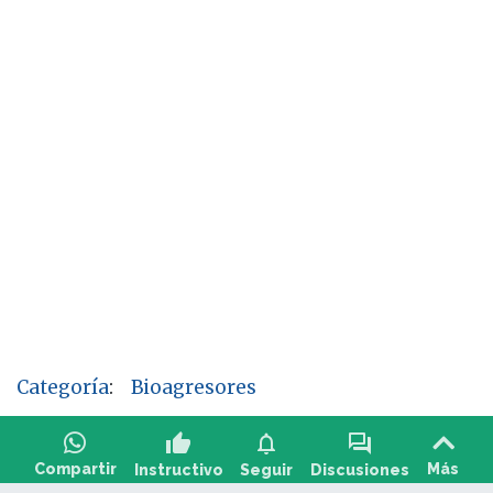
Categoría
:
Bioagresores
thumb_up
notifications
forum
Compartir
Más
Instructivo
Seguir
Discusiones