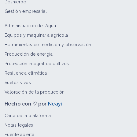
Deshierbe
Bioagresor
Gestión empresarial
Administracion del Agua
Tithonia tubaeformis
Equipos y maquinaria agrícola
Bioagresor
Herramientas de medición y observación.
Producción de energía
Protección integral de cultivos
Urochloa
Resiliencia climática
Bioagresor
Suelos vivos
Valoración de la producción
Hecho con ♡ por
Neayi
Mucuna pruriens
Bioagresor
Carta de la plataforma
Notas legales
Fuente abierta