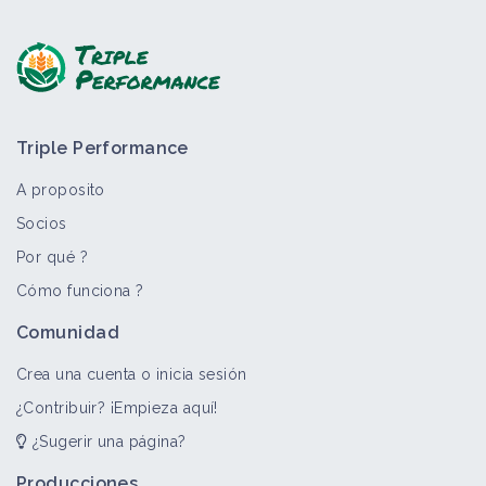
Haga una pregunta, comparta comentarios:
Triple Performance
A proposito
Socios
Por qué ?
>
Todo
Bioagresor
Cómo funciona ?
Grain
Comunidad
Bioagresor
Crea una cuenta o inicia sesión
¿Contribuir? ¡Empieza aquí!
¿Sugerir una página?
Zea
Bioagresor
Producciones