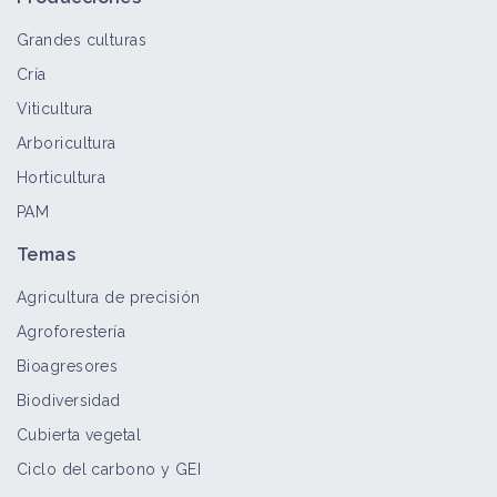
Grandes culturas
Cría
Galeopsis segetum
Viticultura
Bioagresor
Arboricultura
Horticultura
PAM
Carex hirta
Bioagresor
Temas
Agricultura de precisión
Agroforestería
Aristolochia clematitis
Bioagresores
Bioagresor
Biodiversidad
Cubierta vegetal
Ciclo del carbono y GEI
Linaria (planta)