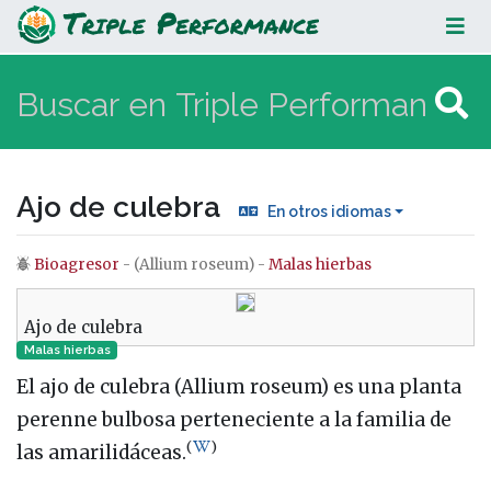
Ajo de culebra
Ajo de culebra
En otros idiomas
Bioagresor
- (Allium roseum) -
Malas hierbas
Saltar a:
navegación
,
buscar
Ajo de culebra
Malas hierbas
El ajo de culebra (Allium roseum) es una planta
perenne bulbosa perteneciente a la familia de
(
)
las amarilidáceas.