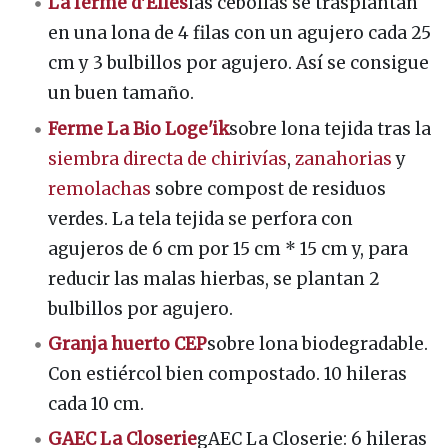
La ferme d'Elles
las cebollas se trasplantan
en una lona de 4 filas con un agujero cada 25
cm y 3 bulbillos por agujero. Así se consigue
un buen tamaño.
Ferme La Bio Loge'ik
sobre lona tejida tras la
siembra directa de
chirivías
,
zanahorias
y
remolachas
sobre compost de residuos
verdes. La tela tejida se perfora con
agujeros de 6 cm por 15 cm * 15 cm y, para
reducir las malas hierbas, se plantan 2
bulbillos por agujero.
Granja huerto CEP
sobre lona biodegradable.
Con estiércol bien compostado. 10 hileras
cada 10 cm.
GAEC La Closerie
gAEC La Closerie: 6 hileras