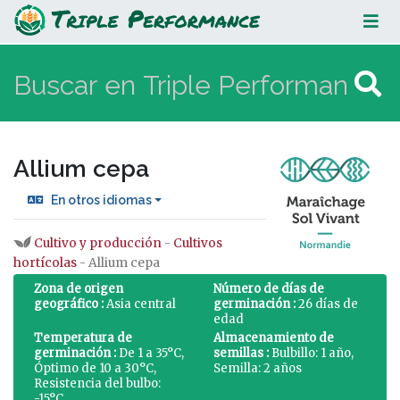
Allium cepa
Allium cepa
En otros idiomas
Cultivo y producción
-
Cultivos
Saltar a:
navegación
,
buscar
hortícolas
- Allium cepa
Zona de origen
Número de días de
geográfico :
Asia central
germinación :
26 días de
edad
Temperatura de
Almacenamiento de
germinación :
De 1 a 35°C,
semillas :
Bulbillo: 1 año,
Óptimo de 10 a 30°C,
Semilla: 2 años
Resistencia del bulbo:
-15°C