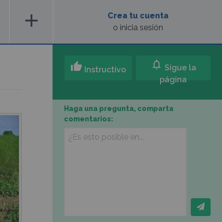
add
Crea tu cuenta
o inicia sesión
notifications
thumb_up
Sigue la
Instructivo
página
Haga una pregunta, comparta
comentarios: