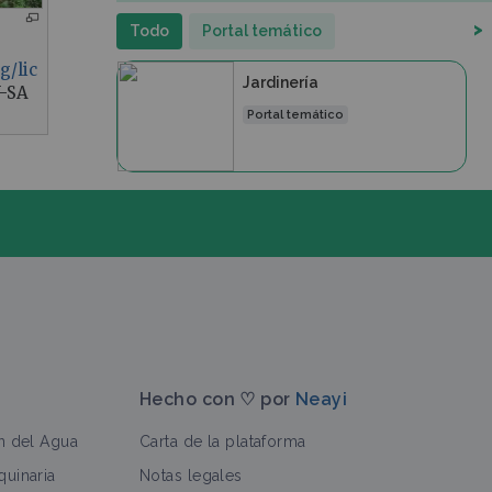
>
Todo
Portal temático
g/lic
Jardinería
Y-SA
Portal temático
Hecho con ♡ por
Neayi
n del Agua
Carta de la plataforma
uinaria
Notas legales