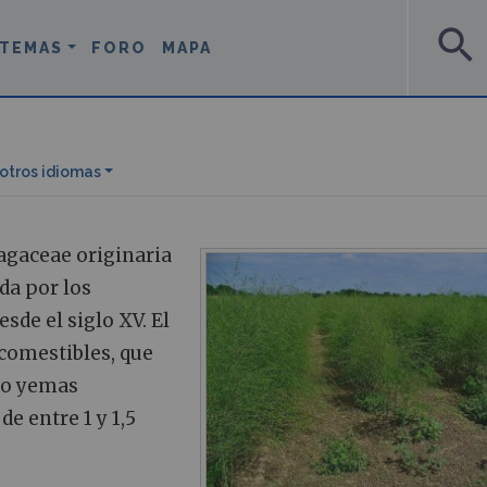
search
TEMAS
FORO
MAPA
 otros idiomas
agaceae originaria
da por los
sde el siglo XV. El
comestibles, que
ño yemas
de entre 1 y 1,5