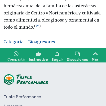
herbácea anual de la familia de las asteráceas
originaria de Centro y Norteamérica y cultivada
como alimenticia, oleaginosa y ornamental en
(
)
todo el mundo.
Categoría
:
Bioagresores
thumb_up
notifications
forum
Compartir
Más
Instructivo
Seguir
Discusiones
Haga una pregunta, comparta comentarios:
Triple Performance