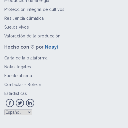
Producción de energía
Protección integral de cultivos
Urochloa
Resiliencia climática
Bioagresor
Suelos vivos
Valoración de la producción
Hecho con ♡ por
Neayi
Mucuna pruriens
Bioagresor
Carta de la plataforma
Notas legales
Fuente abierta
Simsia amplexicaulis
Contactar
-
Boletín
Bioagresor
Estadísticas
Acalypha indica
Bioagresor