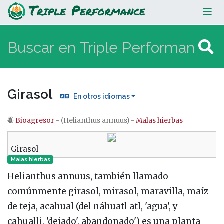
Girasol
Girasol
En otros idiomas
Bioagresor
- (Helianthus annuus) -
Malas hierbas
Saltar a:
navegación
,
buscar
Girasol
Malas hierbas
Helianthus annuus, también llamado
comúnmente girasol, mirasol, maravilla, maíz
de teja, acahual​ (del náhuatl atl, 'agua', y
cahualli, 'dejado', abandonado') es una planta