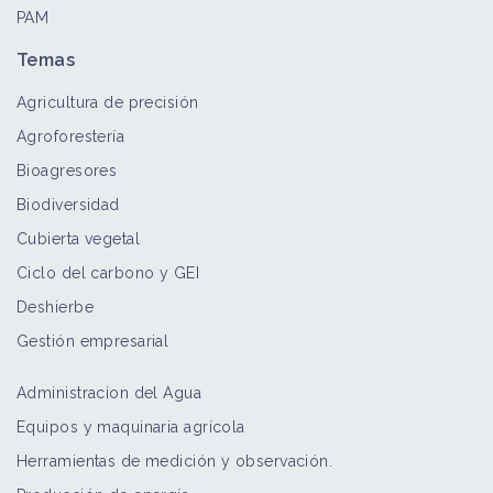
PAM
Carex hirta
Bioagresor
Temas
Agricultura de precisión
Agroforestería
Aristolochia clematitis
Bioagresores
Bioagresor
Biodiversidad
Cubierta vegetal
Ciclo del carbono y GEI
Linaria (planta)
Deshierbe
Bioagresor
Gestión empresarial
Administracion del Agua
Tithonia tubaeformis
Equipos y maquinaria agrícola
Bioagresor
Herramientas de medición y observación.