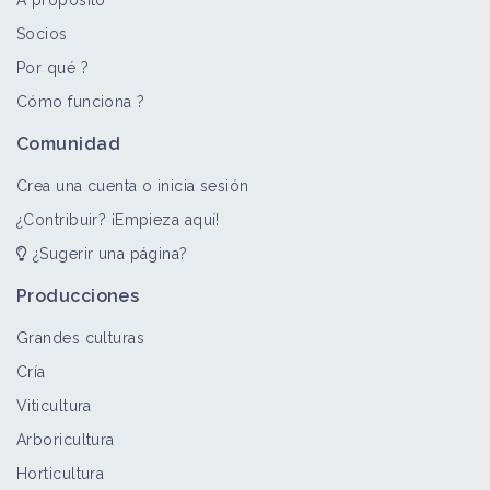
A proposito
Socios
Por qué ?
>
Todo
Bioagresor
Expérimentation
Hoja técnica
Cómo funciona ?
Grain
Comunidad
Bioagresor
Crea una cuenta o inicia sesión
¿Contribuir? ¡Empieza aquí!
¿Sugerir una página?
Zea
Bioagresor
Producciones
Grandes culturas
Cría
Galeopsis segetum
Viticultura
Bioagresor
Arboricultura
Horticultura