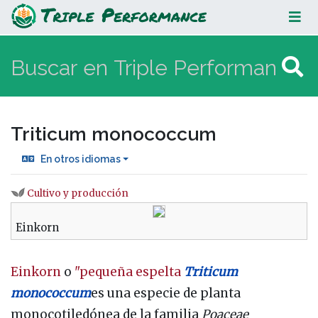
Triticum monococcum
Triticum monococcum
En otros idiomas
Cultivo y producción
Saltar a:
navegación
,
buscar
Einkorn
Einkorn
o
"pequeña espelta
Triticum
monococcum
es una especie de planta
monocotiledónea de la familia
Poaceae