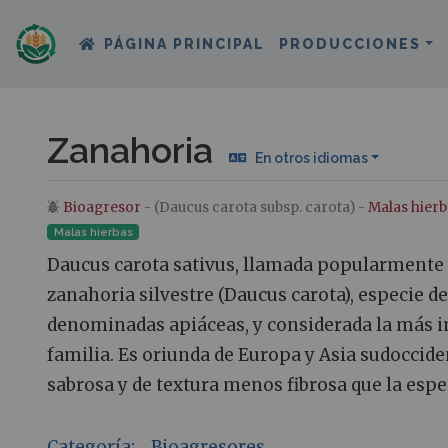
PÁGINA PRINCIPAL
PRODUCCIONES
Zanahoria
En otros idiomas
Bioagresor
- (Daucus carota subsp. carota) -
Malas hierb
Saltar a:
navegación
,
buscar
Malas hierbas
Daucus carota sativus, llamada popularmente 
zanahoria silvestre (Daucus carota), especie de
denominadas apiáceas, y considerada la más 
familia. Es oriunda de Europa y Asia sudoccide
sabrosa y de textura menos fibrosa que la espec
Categoría
:
Bioagresores