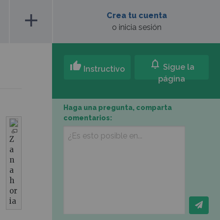
add
Crea tu cuenta
o inicia sesión
notifications
thumb_up
Sigue la
Instructivo
página
Haga una pregunta, comparta
comentarios:
Z
a
n
a
h
or
ia