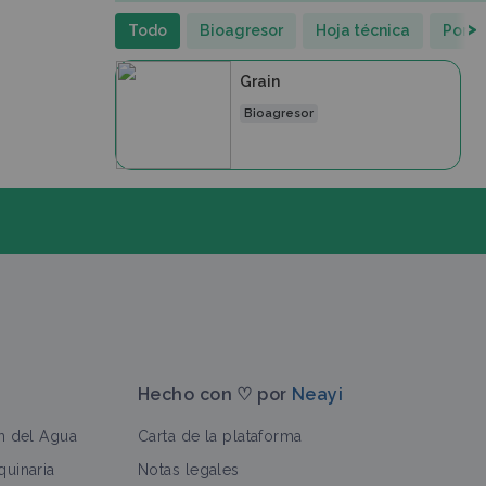
>
Todo
Bioagresor
Hoja técnica
Porta
Grain
Bioagresor
Hecho con ♡ por
Neayi
n del Agua
Carta de la plataforma
uinaria
Notas legales