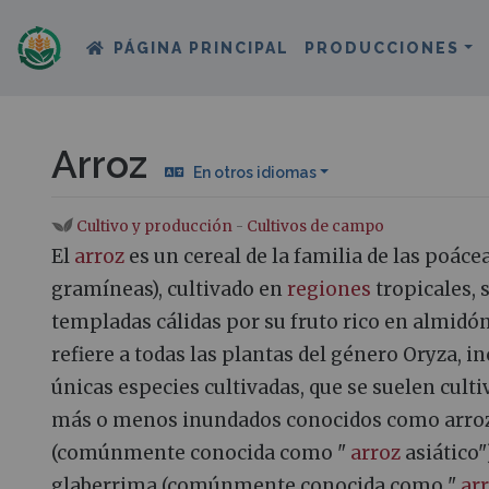
PÁGINA PRINCIPAL
PRODUCCIONES
Arroz
En otros idiomas
Cultivo y producción
-
Cultivos de campo
Saltar a:
navegación
,
buscar
El
arroz
es un cereal de la familia de las poáce
gramíneas), cultivado en
regiones
tropicales, 
templadas cálidas por su fruto rico en almidón,
refiere a todas las plantas del género Oryza, in
únicas especies cultivadas, que se suelen cult
más o menos inundados conocidos como arroza
(comúnmente conocida como "
arroz
asiático"
glaberrima (comúnmente conocida como "
ar