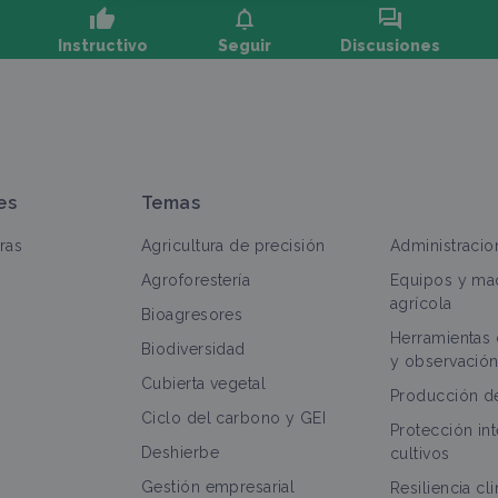
thumb_up
notifications
forum
Instructivo
Seguir
Discusiones
aga una pregunta, comparta comentarios:
es
Temas
ras
Agricultura de precisión
Administracio
Agroforestería
Equipos y maq
agrícola
Bioagresores
Herramientas
odo
Portal temático
Hoja técnica
Biodiversidad
y observación
Cubierta vegetal
Cultivos herbáceos
Producción d
Ciclo del carbono y GEI
Portal temático
Protección in
Deshierbe
cultivos
Gestión empresarial
Resiliencia cl