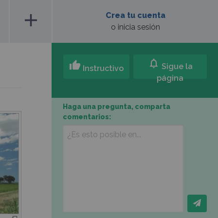
add
Crea tu cuenta
o inicia sesión
notifications
thumb_up
Sigue la
Instructivo
página
Haga una pregunta, comparta
comentarios: