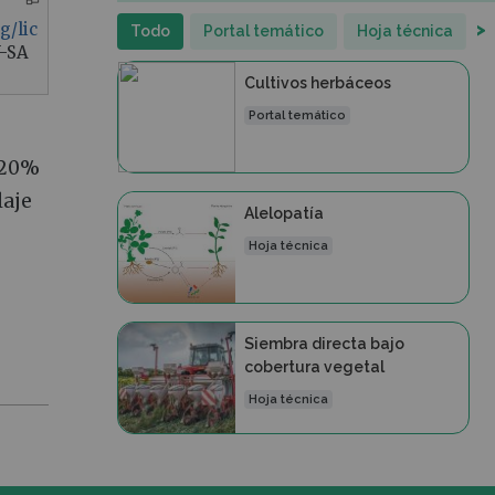
>
g/lic
Todo
Portal temático
Hoja técnica
Y-SA
Cultivos herbáceos
Portal temático
l 20%
laje
Alelopatía
Hoja técnica
Siembra directa bajo
cobertura vegetal
Hoja técnica