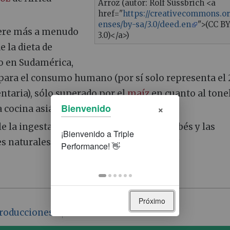
Arroz (autor: Rolf Süssbrich <a
href="
https://creativecommons.or
enses/by-sa/3.0/deed.en
">(CC B
fiere más a menudo
3.0)</a>)
 la dieta de
o en Sudamérica,
do para el consumo humano (por sí solo representa e
ntaria), sólo superado por el
maíz
en cuanto al tone
×
Bienvenido
 cocina asiática, china, india y japonesa.
la ingesta de arroz en la dieta de los bebés y las
(
)
s naturales de arsénico que contiene.
Próximo
producciones
Grandes cultures