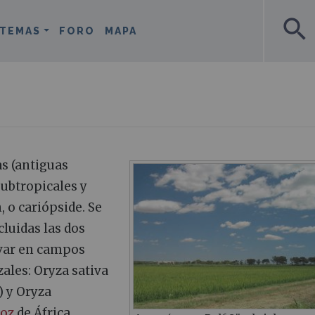
search
TEMAS
FORO
MAPA
as (antiguas
subtropicales y
 o cariópside. Se
cluidas las dos
ivar en campos
les: Oryza sativa
) y Oryza
roz
de África