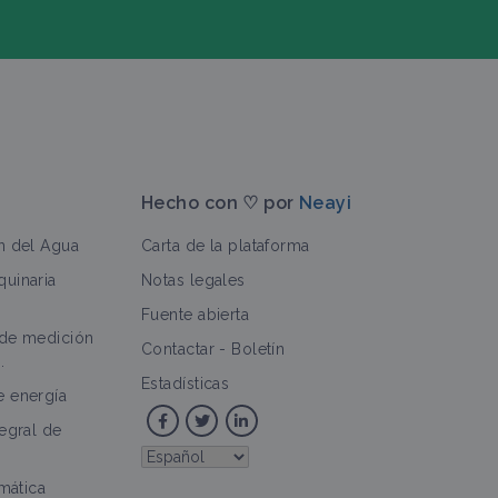
Hecho con ♡ por
Neayi
n del Agua
Carta de la plataforma
uinaria
Notas legales
Fuente abierta
 de medición
>
Contactar
-
Boletín
.
Estadísticas
e energía
tegral de
imática